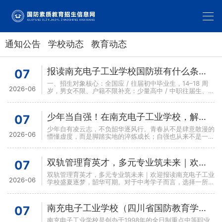
通知公告
学校动态
教育动态
报读南充电子工业学校国防班有什么条件和要求？
07
一、招生对象核心：全国应 / 往届初中毕业生，14–18 周
2026-06
岁，男女不限、户籍不限补充：少量高中 / 中职往届生、高
一高二转校生3+2 五年制大专：仅限应届初中
少年当自强！在南充电子工业学校，解锁不一样的热血青春
07
少年自有凌云志，不负韶华逐风行。青春从不是肆意散漫的
2026-06
懵懂虚度，而是脚踏实地的淬炼成长；自强也从来不是一句
空洞的口号，而是少年奔赴理想最滚烫的底气。在南充电子
工业
双轨管理育英才，多元专业筑未来｜欢迎报读南充电子工业学校
07
双轨管理育英才，多元专业筑未来｜欢迎报读南充电子工业
2026-06
学校盛夏逐梦，韶华可期。对于中考学子而言，选择一所优
质中职院校，选对成长赛道，方能以技能为翼，奔赴璀璨前
程。
南充电子工业学校（四川省国防教育学院军地两用人才基地）计算机国防班简介
07
南充电子工业学校是创办于1998年的全日制重点中等职业