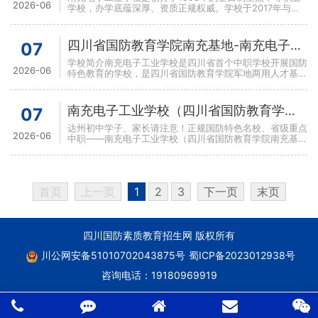
2026-06
学校，办学底蕴深厚、资质正规权威。学校于2017年与四
川省国防教育学院达成深度战略合作，挂牌设立国防后备人
四川省国防教育学院南充基地-南充电子工业学校2026年招生简章
07
学校简介南充电子工业学校是四川省首个中职学校开展国防
2026-06
特色教育的学校，是四川省国防教育学院军地两用人才基
地，是教育部门正式备案、具备独立法人资质的实际重点中
等职业
南充电子工业学校（四川省国防教育学院南充基地）来达州招生啦！
07
达州初中学子、家长请注意！正规国防特色名校、省级重点
2026-06
中职——南充电子工业学校（四川省国防教育学院南充基
地）2026秋季招生正式进驻达州！不用远赴外地择校，在
家门
首页
上一页
1
2
3
下一页
末页
四川国防素质教育招生网 版权所有
川公网安备51010702043875号
蜀ICP备2023012938号
咨询电话：
19180969919