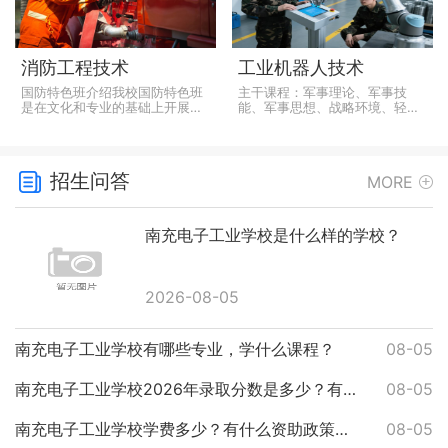
消防工程技术
工业机器人技术
国防特色班介绍我校国防特色班
主干课程：军事理论、军事技
是在文化和专业的基础上开展国
能、军事思想、战略环境、轻武
防教育，旨在培养学生优秀的学
器常识、军事战略、军事地形
习成绩、良好的行为习惯、过硬
学、三防知识、内务条令、纪律
的身体素质、健康的思想品德、
条令、队列条令、国防科技、法
浓烈的爱国主义情怀、坚韧的意
律、情商教育、工业机器人操作
招生问答
MORE
志、创新精神和抗压能力。为学
与实训、传感技术及应用、工业
生未...
机器人本...
南充电子工业学校是什么样的学校？
2026-08-05
南充电子工业学校有哪些专业，学什么课程？
08-05
南充电子工业学校2026年录取分数是多少？有什么报名条件？
08-05
南充电子工业学校学费多少？有什么资助政策吗？
08-05