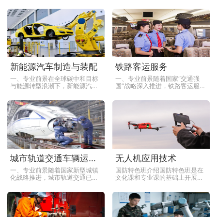
求的高素质技术技能型人才的专
的高职专科专业（专业代码
业，涵盖空中乘务、地勤服务、
500210），学制三年，聚焦汽车
机场管理等多个方向。随着全球
后市场服务领域。随着中国汽车
旅游业和商务交流的增
保有量突破3亿辆（
新能源汽车制造与装配
铁路客运服务
一、专业前景在全球碳中和目标
一、专业前景随着国家“交通强
与能源转型浪潮下，新能源汽车
国”战略深入推进，铁路客运服务
产业已成为国家战略级赛道。截
行业迎来历史性发展机遇。截至
至2025年，中国新能源汽车保有
2025年，全国铁路营业里程突破
量突破5000万辆，占全球市场份
16万公里，其中高铁占比超
额超60%，
65%，形成“八
城市轨道交通车辆运用与检修
无人机应用技术
一、专业前景随着国家新型城镇
国防特色班介绍国防特色班是在
化战略推进，城市轨道交通已成
文化课和专业课的基础上开展国
为公共交通体系的骨干力量。截
防素质教育，旨在培养学生优秀
至2025年，全国已有超50个城
的学习成绩、良好的行为习惯、
市开通轨道交通，运营里程突破
过硬的身体素质、健康的思想品
1.2万公里，在
德、浓烈的爱国主义情