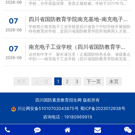
2026-06
学校，办学底蕴深厚、资质正规权威。学校于2017年与四
川省国防教育学院达成深度战略合作，挂牌设立国防后备人
四川省国防教育学院南充基地-南充电子工业学校2026年招生简章
07
学校简介南充电子工业学校是四川省首个中职学校开展国防
2026-06
特色教育的学校，是四川省国防教育学院军地两用人才基
地，是教育部门正式备案、具备独立法人资质的实际重点中
等职业
南充电子工业学校（四川省国防教育学院南充基地）来达州招生啦！
07
达州初中学子、家长请注意！正规国防特色名校、省级重点
2026-06
中职——南充电子工业学校（四川省国防教育学院南充基
地）2026秋季招生正式进驻达州！不用远赴外地择校，在
家门
首页
上一页
1
2
3
下一页
末页
四川国防素质教育招生网 版权所有
川公网安备51010702043875号
蜀ICP备2023012938号
咨询电话：
19180969919