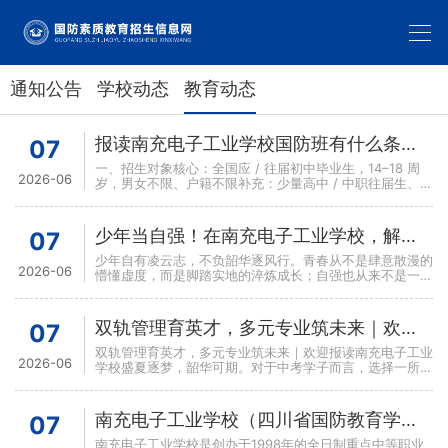
通知公告
学校动态
教育动态
报读南充电子工业学校国防班有什么条件和要求？
07
一、招生对象核心：全国应 / 往届初中毕业生，14–18 周
2026-06
岁，男女不限、户籍不限补充：少量高中 / 中职往届生、高
一高二转校生3+2 五年制大专：仅限应届初中
少年当自强！在南充电子工业学校，解锁不一样的热血青春
07
少年自有凌云志，不负韶华逐风行。青春从不是肆意散漫的
2026-06
懵懂虚度，而是脚踏实地的淬炼成长；自强也从来不是一句
空洞的口号，而是少年奔赴理想最滚烫的底气。在南充电子
工业
双轨管理育英才，多元专业筑未来｜欢迎报读南充电子工业学校
07
双轨管理育英才，多元专业筑未来｜欢迎报读南充电子工业
2026-06
学校盛夏逐梦，韶华可期。对于中考学子而言，选择一所优
质中职院校，选对成长赛道，方能以技能为翼，奔赴璀璨前
程。
南充电子工业学校（四川省国防教育学院军地两用人才基地）计算机国防班简介
07
南充电子工业学校是创办于1998年的全日制重点中等职业