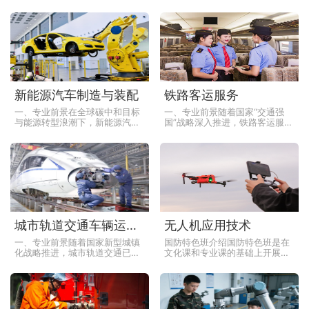
求的高素质技术技能型人才的专
的高职专科专业（专业代码
业，涵盖空中乘务、地勤服务、
500210），学制三年，聚焦汽车
机场管理等多个方向。随着全球
后市场服务领域。随着中国汽车
旅游业和商务交流的增
保有量突破3亿辆（
新能源汽车制造与装配
铁路客运服务
一、专业前景在全球碳中和目标
一、专业前景随着国家“交通强
与能源转型浪潮下，新能源汽车
国”战略深入推进，铁路客运服务
产业已成为国家战略级赛道。截
行业迎来历史性发展机遇。截至
至2025年，中国新能源汽车保有
2025年，全国铁路营业里程突破
量突破5000万辆，占全球市场份
16万公里，其中高铁占比超
额超60%，
65%，形成“八
城市轨道交通车辆运用与检修
无人机应用技术
一、专业前景随着国家新型城镇
国防特色班介绍国防特色班是在
化战略推进，城市轨道交通已成
文化课和专业课的基础上开展国
为公共交通体系的骨干力量。截
防素质教育，旨在培养学生优秀
至2025年，全国已有超50个城
的学习成绩、良好的行为习惯、
市开通轨道交通，运营里程突破
过硬的身体素质、健康的思想品
1.2万公里，在
德、浓烈的爱国主义情