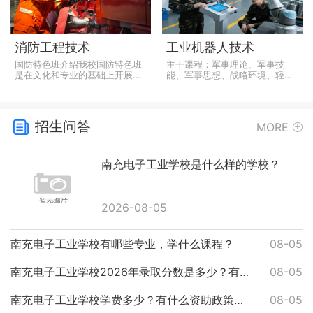
消防工程技术
工业机器人技术
国防特色班介绍我校国防特色班
主干课程：军事理论、军事技
是在文化和专业的基础上开展国
能、军事思想、战略环境、轻武
防教育，旨在培养学生优秀的学
器常识、军事战略、军事地形
习成绩、良好的行为习惯、过硬
学、三防知识、内务条令、纪律
的身体素质、健康的思想品德、
条令、队列条令、国防科技、法
浓烈的爱国主义情怀、坚韧的意
律、情商教育、工业机器人操作
招生问答
MORE
志、创新精神和抗压能力。为学
与实训、传感技术及应用、工业
生未...
机器人本...
南充电子工业学校是什么样的学校？
2026-08-05
南充电子工业学校有哪些专业，学什么课程？
08-05
南充电子工业学校2026年录取分数是多少？有什么报名条件？
08-05
南充电子工业学校学费多少？有什么资助政策吗？
08-05