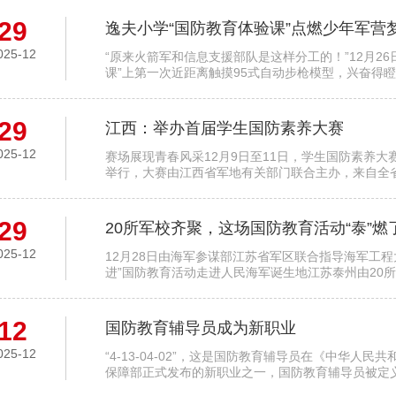
29
逸夫小学“国防教育体验课”点燃少年军营
025-12
“原来火箭军和信息支援部队是这样分工的！”12月2
课”上第一次近距离触摸95式自动步枪模型，兴奋得
29
江西：举办首届学生国防素养大赛
025-12
赛场展现青春风采12月9日至11日，学生国防素养
举行，大赛由江西省军地有关部门联合主办，来自全省
29
20所军校齐聚，这场国防教育活动“泰”燃
025-12
12月28日由海军参谋部江苏省军区联合指导海军工
进”国防教育活动走进人民海军诞生地江苏泰州由20
12
国防教育辅导员成为新职业
025-12
“4-13-04-02”，这是国防教育辅导员在《中华
保障部正式发布的新职业之一，国防教育辅导员被定义